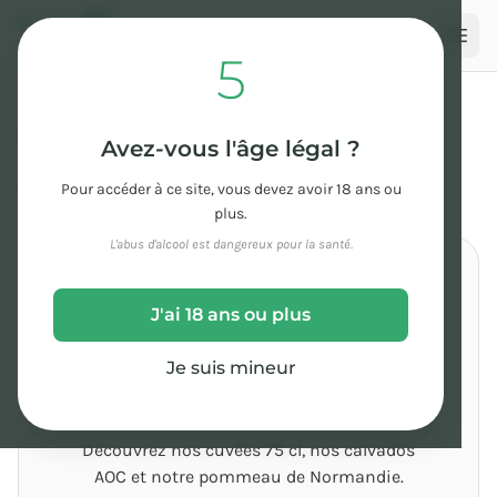
Aller au contenu principal
5
Votre panier
Avez-vous l'âge légal ?
Vérifiez votre sélection avant de passer commande.
Pour accéder à ce site, vous devez avoir 18 ans ou
plus.
L'abus d'alcool est dangereux pour la santé.
J'ai 18 ans ou plus
Je suis mineur
Votre panier est vide
Découvrez nos cuvées 75 cl, nos calvados
AOC et notre pommeau de Normandie.